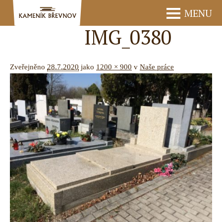
MENU
IMG_0380
Zveřejněno
28.7.2020
jako
1200 × 900
v
Naše práce