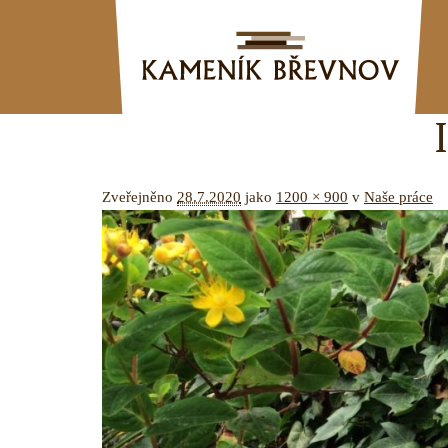
Zveřejněno
28.7.2020
jako
1200 × 900
v
Naše práce