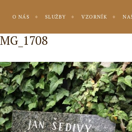
O NÁS
SLUŽBY
VZORNÍK
NA
IMG_1708