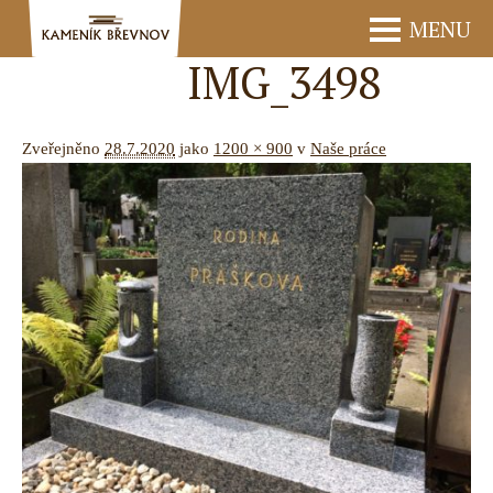
MENU
IMG_3498
Zveřejněno
28.7.2020
jako
1200 × 900
v
Naše práce