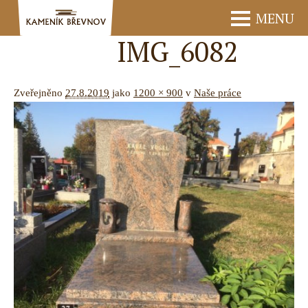
MENU
IMG_6082
Zveřejněno
27.8.2019
jako
1200 × 900
v
Naše práce