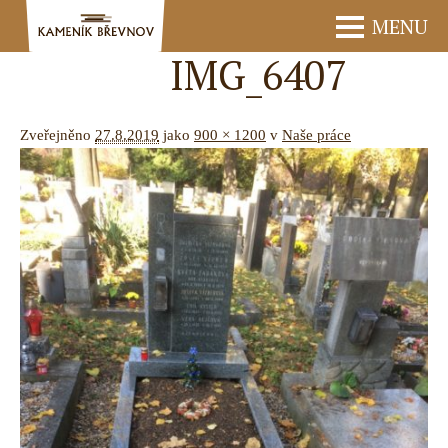
MENU
IMG_6407
Zveřejněno
27.8.2019
jako
900 × 1200
v
Naše práce