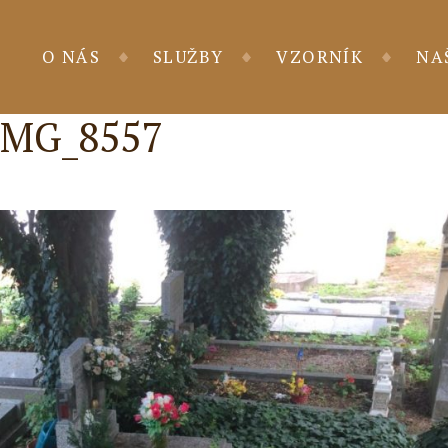
O NÁS
SLUŽBY
VZORNÍK
NA
IMG_8557