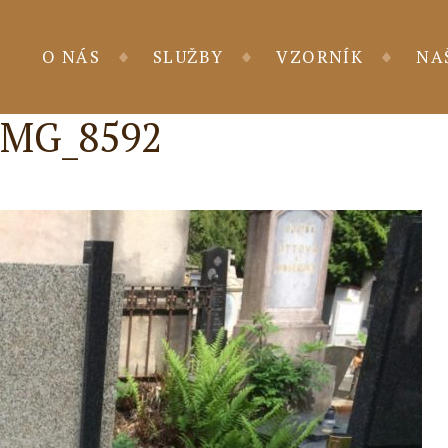
O NÁS
SLUŽBY
VZORNÍK
NA
IMG_8592