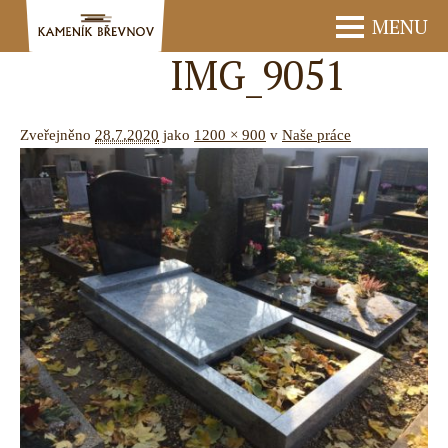
MENU
IMG_9051
Zveřejněno
28.7.2020
jako
1200 × 900
v
Naše práce