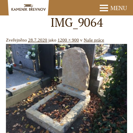
MENU
IMG_9064
Zveřejněno
28.7.2020
jako
1200 × 900
v
Naše práce