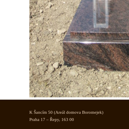
K Šancím 50 (Areál domova Boromejek)
Praha 17 – Řepy, 163 00