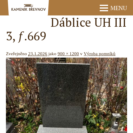
MENU
Dáblice UH III
3, ƒ.669
Zveřejněno
23.1.2026
jako
900 × 1200
v
Výroba pomníků