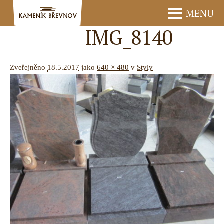
MENU
IMG_8140
Zveřejněno
18.5.2017
jako
640 × 480
v
Styly