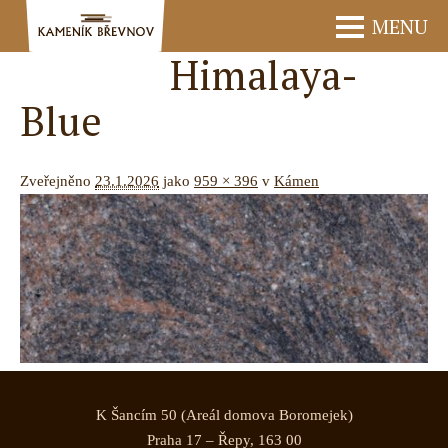
MENU
Himalaya-
Blue
Zveřejněno
23.1.2026
jako
959 × 396
v
Kámen
K Šancím 50 (Areál domova Boromejek)
Praha 17 – Řepy, 163 00