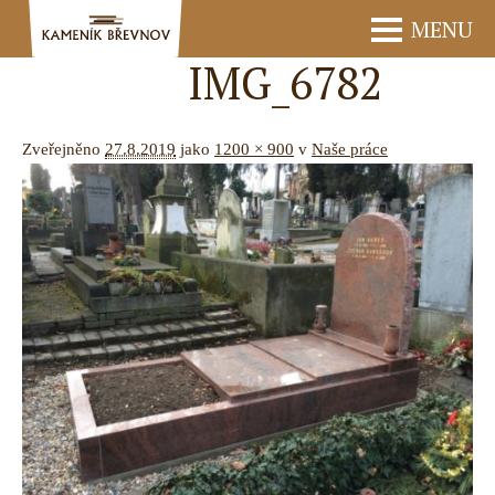
MENU
IMG_6782
Zveřejněno
27.8.2019
jako
1200 × 900
v
Naše práce