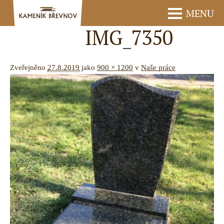
MENU
IMG_7350
Zveřejněno
27.8.2019
jako
900 × 1200
v
Naše práce